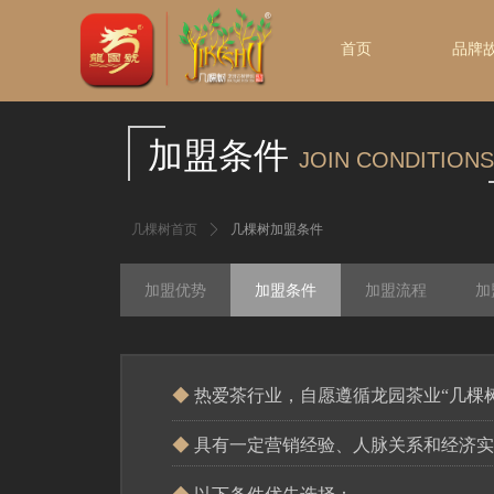
欢迎访问龙园茶业几棵树官方网站!
首页
品牌
加盟条件
JOIN CONDITIONS
几棵树首页
ꄲ
几棵树加盟条件
加盟优势
加盟条件
加盟流程
加
◆
热爱茶行业，自愿遵循龙园茶业“几棵
◆
具有一定营销经验、人脉关系和经济实