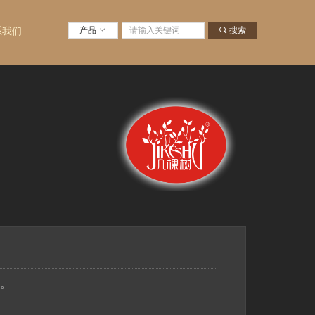
联系电话：0691-5170999
产品
ꀁ
끠
搜索
系我们
。