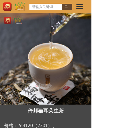
首页
끀
ꄙ
欢迎访问龙园茶业几棵树官方网站!
品牌故事
招商加盟
产品展示
资讯中心
联系我们
倚邦猫耳朵生茶
价格：￥3120（2301）、