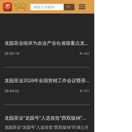
首页
끀
ꄙ
欢迎访问龙园茶业几棵树官方网站!
品牌故事
招商加盟
龙园茶业续评为农业产业化省级重点龙头企业
产品展示
26-05-14
682
넶
资讯中心
联系我们
龙园茶业2026年全国营销工作会议暨茶山行圆满成功
26-04-02
691
넶
龙园茶业“龙园号”入选首批“西双版纳”区域公共品牌
龙园茶业“龙园号”入选首批“西双版纳”区域公共